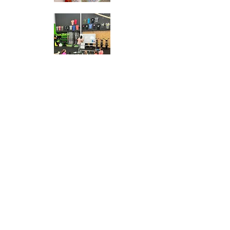
Si vous êtes à la recherche d'une prestation
liée à la nutrition ou à la diététique,
sur mesure ou non, n'hésitez pas à me
contacter.
Demander un devis
Coordonnées
charlene@dietetique-lemans.fr
07 56 87 81 07