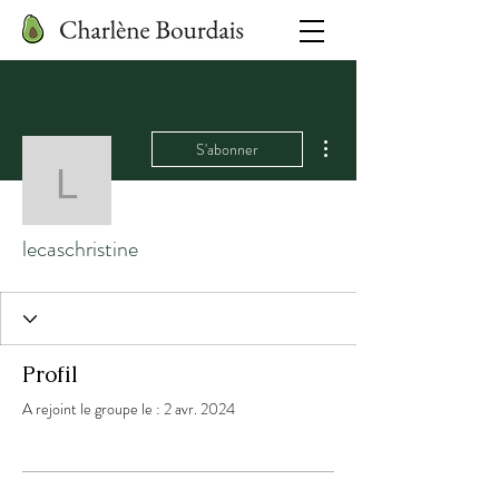
Plus d'actions
S'abonner
lecaschristine
lecaschristine
Profil
A rejoint le groupe le : 2 avr. 2024