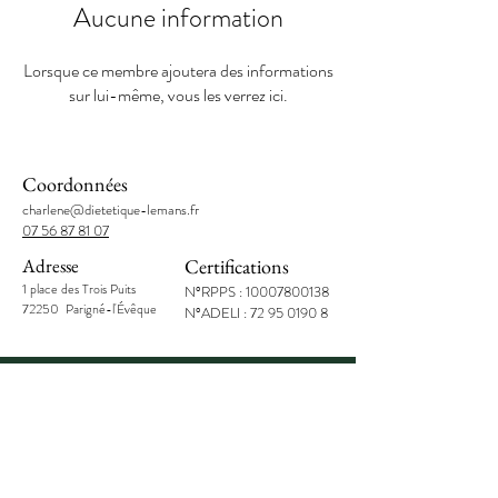
Aucune information
Lorsque ce membre ajoutera des informations
sur lui-même, vous les verrez ici.
Coordonnées
charlene@dietetique-lemans.fr
07 56 87 81 07
Adresse
Certifications
1 place des Trois Puits
N°RPPS :
10007800138
72250 Parigné-l'Évêque
N°ADELI :
72 95 0190 8
Charlène Bourdais
Diététicienne
nutritionnist
e