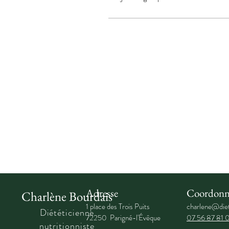
Adresse
Coordonn
Charlène Bourdais
1 place des Trois Puits
charlene@diet
Diététicienne
72250 Parigné-l'Évêque
07 56 87 81 
nutritionniste