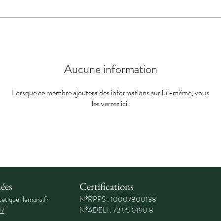
Aucune information
Lorsque ce membre ajoutera des informations sur lui-même, vous
les verrez ici.
ées
Certifications
etique-lemans.fr
N°RPPS : 10007800138
07
N°ADELI : 72 95 0190 8