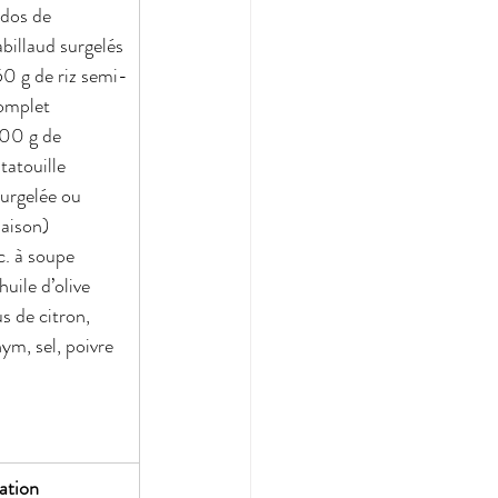
 dos de 
abillaud surgelés
50 g de riz semi-
omplet
00 g de 
tatouille 
surgelée ou 
aison)
c. à soupe 
huile d’olive
us de citron, 
hym, sel, poivre
ation