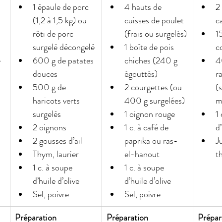
1 épaule de porc 
4 hauts de 
2
(1,2 à 1,5 kg) ou 
cuisses de poulet 
c
rôti de porc 
(frais ou surgelés)
1
surgelé décongelé
1 boîte de pois 
c
 
600 g de patates 
chiches (240 g 
4
douces
égouttés)
ra
500 g de 
2 courgettes (ou 
(
haricots verts 
400 g surgelées)
m
surgelés
1 oignon rouge
1 
2 oignons
1 c. à café de 
d’
2 gousses d’ail
paprika ou ras-
J
Thym, laurier
el-hanout
t
1 c. à soupe 
1 c. à soupe 
d’huile d’olive
d’huile d’olive
Sel, poivre
Sel, poivre
Préparation
Préparation
Prépar