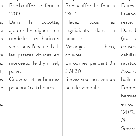
à 
Préchauffez le four à 
Préchauffez le four à 
Faites
120°C.
130°C.
l’avanc
, 
Dans la cocotte, 
Placez tous les 
reste.
e 
ajoutez les oignons en 
ingrédients dans la 
Dans d
n 
rondelles les haricots 
cocotte.
(ou u
verts puis l’épaule, l’ail, 
Mélangez bien, 
couver
e 
les patates douces en 
couvrez.
cabilla
z 
morceaux, le thym, sel, 
Enfournez pendant 3h 
ratatou
, 
poivre.
à 3h30.
Assais
s 
Couvrez et enfournez 
Servez seul ou avec un 
huile, 
e 
pendant 5 à 6 heures.
peu de semoule.
Fermez
hermé
z 
enfo
120 °C
2h.
Servez 