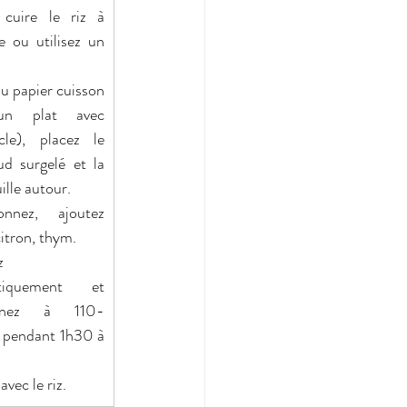
 cuire le riz à 
e ou utilisez un 
u papier cuisson 
n plat avec 
cle), placez le 
ud surgelé et la 
ille autour.
onnez, ajoutez 
citron, thym.
 
tiquement et 
urnez à 110-
 pendant 1h30 à 
avec le riz. 