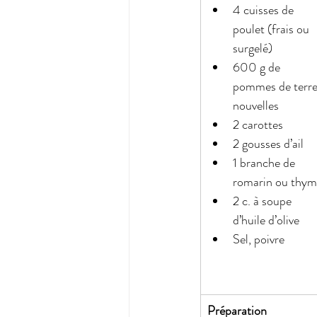
4 cuisses de 
poulet (frais ou 
surgelé)
600 g de 
pommes de terre
nouvelles
2 carottes
2 gousses d’ail
1 branche de 
romarin ou thym
2 c. à soupe 
d’huile d’olive
Sel, poivre
Préparation