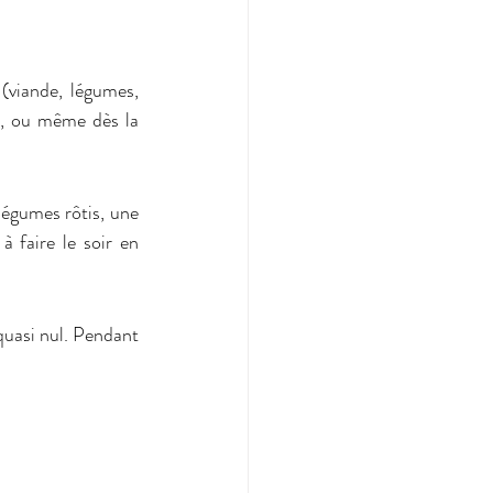
(viande, légumes, 
t, ou même dès la 
égumes rôtis, une 
 faire le soir en 
quasi nul. Pendant 