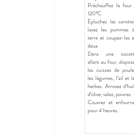
Préchauffez le four 
120°C.
Épluchez les carottes
lavez les pommes d
terre et coupez-les e
deux.
Dans une cocott
allant au four, dispose
les cuisses de poulet
les légumes, l’ail et le
herbes. Arrosez d’huil
d’olive, salez, poivrez.
Couvrez et enfourne
pour 4 heures.