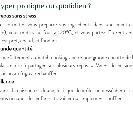
hyper pratique au quotidien ?
repas sans stress
ller le matin, vous préparez vos ingrédients dans une cocotte 
uile), vous mettez au four à 120°C, et vous partez. En rentran
 est prêt, chaud, et fondant.
rande quantité
 parfaitement au batch cooking : cuire une grande cocotte de l
plat mijoté à partager sur plusieurs repas = Moins de cuisine à
maison au frigo à réchauffer.
illance
ant : la cuisson est douce, le risque de brûler ou dessécher est 
ous occuper des enfants, travailler ou simplement souffler.